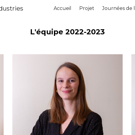
dustries
Accueil
Projet
Journées de l
ip to main content
Skip to navigat
L'équipe 202
2
-202
3