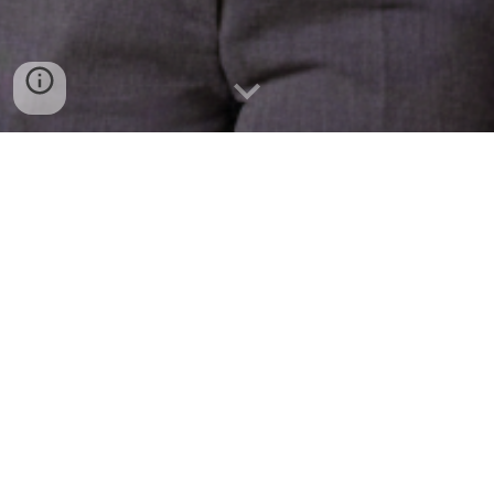
Qui sommes-nous ?
Le Contact Cercle Industriel Industries est une
ASBL qui met en relation les entreprises et les
étudiants ingénieurs civils, ingénieurs
architectes, bio-ingénieurs, scientifiques,
ingénieurs de gestion et sciences
informatiques.
Tout au long de l'année, nous organisons un
cycle de conférences, des visites d’entreprises